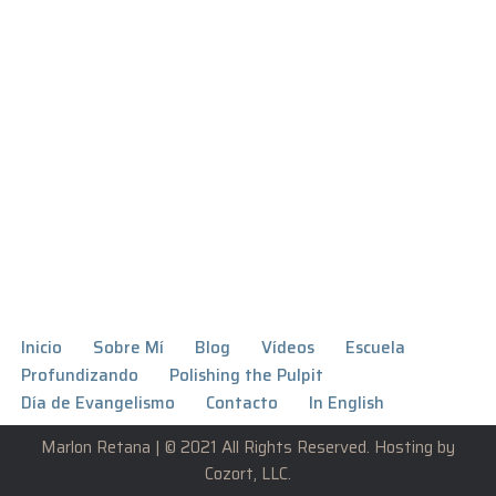
Inicio
Sobre Mí
Blog
Vídeos
Escuela
Profundizando
Polishing the Pulpit
Día de Evangelismo
Contacto
In English
Marlon Retana | © 2021 All Rights Reserved. Hosting by
Cozort, LLC
.