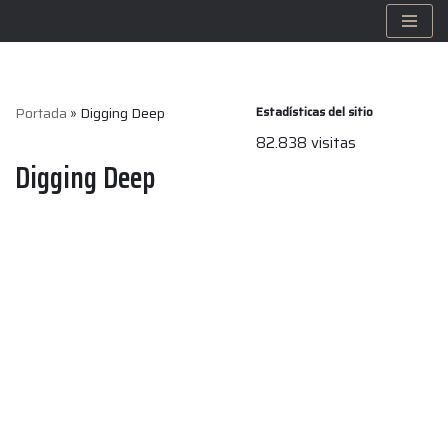
Saltar
al
contenido
Portada
»
Digging Deep
Estadísticas del sitio
82.838 visitas
Digging Deep