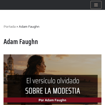
Saltar
al
contenido
Portada
»
Adam Faughn
Adam Faughn