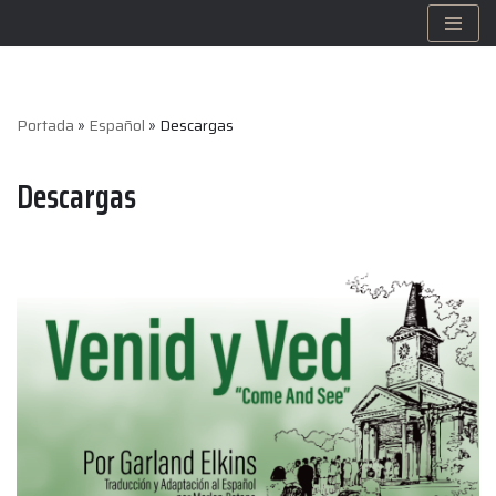
Saltar
al
contenido
Portada
»
Español
»
Descargas
Descargas