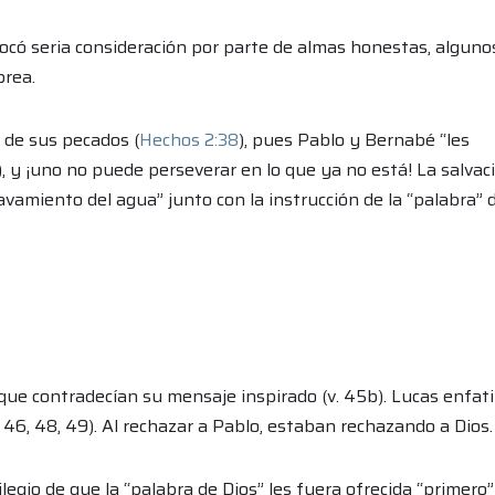
ocó seria consideración por parte de almas honestas, alguno
brea.
 de sus pecados (
Hechos 2:38
), pues Pablo y Bernabé “les
), y ¡uno no puede perseverar en lo que ya no está! La salvac
“lavamiento del agua” junto con la instrucción de la “palabra” 
que contradecían su mensaje inspirado (v. 45b). Lucas enfat
 46, 48, 49). Al rechazar a Pablo, estaban rechazando a Dios.
ilegio de que la “palabra de Dios” les fuera ofrecida “primero” 