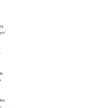
tá
cen”
e
de
a
dos
s