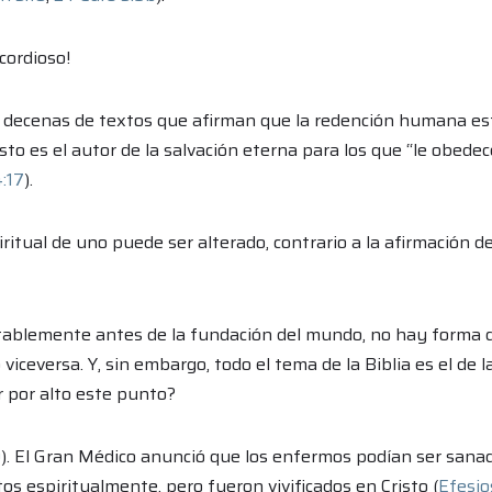
cordioso!
con decenas de textos que afirman que la redención humana es
risto es el autor de la salvación eterna para los que “le obede
:17
).
ritual de uno puede ser alterado, contrario a la afirmación d
mutablemente antes de la fundación del mundo, no hay forma 
iceversa. Y, sin embargo, todo el tema de la Biblia es el de l
r por alto este punto?
0
). El Gran Médico anunció que los enfermos podían ser sana
os espiritualmente, pero fueron vivificados en Cristo (
Efesio