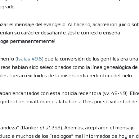
agrado.
zar el mensaje del evangelio. Al hacerlo, acarrearon juicio so
tenían su carácter desafiante. ¡Este contexto enseña
 acoge permanentemente!
amento (
Isaías 49:6
) que la conversión de los gentiles era una
reos habían sido seleccionados como la línea genealógica de 
les fueran excluidos de la misericordia redentora del cielo.
staban encantados con esta noticia redentora (vv. 48-49). Ello
magnificaban, exaltaban y alababan a Dios por su voluntad de
 grandeza” (Danker
et al
, 258). Además, aceptaron el mensaje
ncluso a muchos de los “teólogos” mal informados de hoy en d