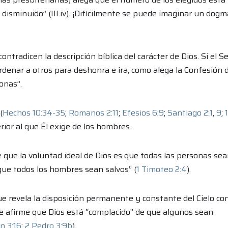
sminuido” (III.iv). ¡Difícilmente se puede imaginar un dogm
ontradicen la descripción bíblica del carácter de Dios. Si el S
ordenar a otros para deshonra e ira, como alega la Confesión 
onas”.
(
Hechos 10:34-35
;
Romanos 2:11
;
Efesios 6:9
;
Santiago 2:1
,
9
;
1
rior al que Él exige de los hombres.
de que la voluntad ideal de Dios es que todas las personas se
que todos los hombres sean salvos” (
1 Timoteo 2:4
).
ue revela la disposición permanente y constante del Cielo co
ue afirme que Dios está “complacido” de que algunos sean
n 3:16
;
2 Pedro 3:9b
).