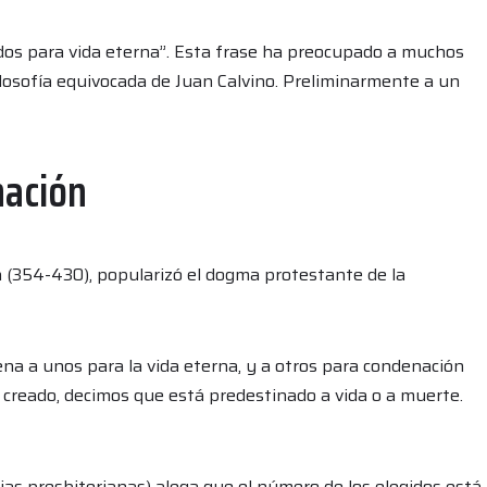
dos para vida eterna”. Esta frase ha preocupado a muchos
ilosofía equivocada de Juan Calvino. Preliminarmente a un
nación
n (354-430), popularizó el dogma protestante de la
dena a unos para la vida eterna, y a otros para condenación
s creado, decimos que está predestinado a vida o a muerte.
as presbiterianas) alega que el número de los elegidos está