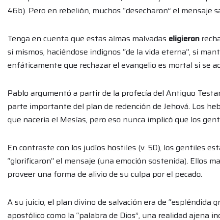
46b). Pero en rebelión, muchos “desecharon” el mensaje s
Tenga en cuenta que estas almas malvadas
eligieron
recha
sí mismos, haciéndose indignos “de la vida eterna”, si man
enfáticamente que rechazar el evangelio es mortal si se
Pablo argumentó a partir de la profecía del Antiguo Test
parte importante del plan de redención de Jehová. Los heb
que nacería el Mesías, pero eso nunca implicó que los genti
En contraste con los judíos hostiles (v. 50), los gentiles e
“glorificaron” el mensaje (una emoción sostenida). Ellos 
proveer una forma de alivio de su culpa por el pecado.
A su juicio, el plan divino de salvación era de “espléndida
apostólico como la “palabra de Dios”, una realidad ajena i