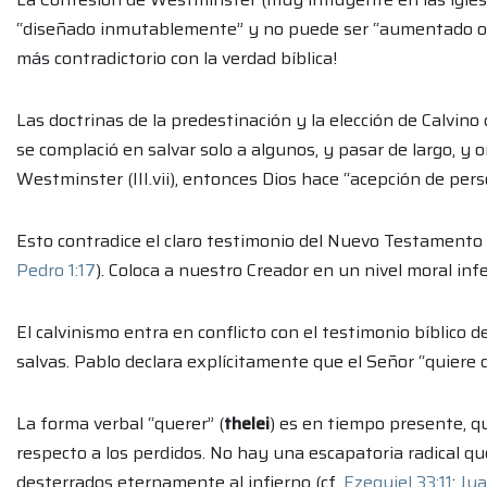
“diseñado inmutablemente” y no puede ser “aumentado o di
más contradictorio con la verdad bíblica!
Las doctrinas de la predestinación y la elección de Calvino c
se complació en salvar solo a algunos, y pasar de largo, y 
Westminster (III.vii), entonces Dios hace “acepción de pers
Esto contradice el claro testimonio del Nuevo Testamento 
Pedro 1:17
). Coloca a nuestro Creador en un nivel moral infe
El calvinismo entra en conflicto con el testimonio bíblico 
salvas. Pablo declara explícitamente que el Señor “quiere 
La forma verbal “querer” (
thelei
) es en tiempo presente, q
respecto a los perdidos. No hay una escapatoria radical q
desterrados eternamente al infierno (cf.
Ezequiel 33:11
;
Jua