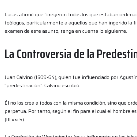
Lucas afirmó que “creyeron todos los que estaban ordena
teólogos, particularmente a aquellos que han ingerido la f
examen de este asunto, tenga en cuenta lo siguiente.
La Controversia de la Predesti
Juan Calvino (1509-64), quien fue influenciado por Agustí
“predestinación”. Calvino escribió:
Él no los crea a todos con la misma condición, sino que or
perpetua. Por tanto, según el fin para el cual el hombre e
(III.xxi.5).
La Confesión de Westminster (muy influyente en las iglesi