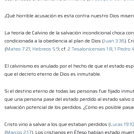
¡Qué horrible acusación es esta contra nuestro Dios miseri
La teoría de Calvino de la salvación incondicional choca 
condicionada a la obediencia al plan de Dios (
Juan 3:36
). C
(
Mateo 7:21
;
Hebreos 5:9
; cf.
2 Tesalonicenses 1:8
;
1 Pedro 4
El calvinismo es anulado por el hecho de que el estado espi
que el decreto eterno de Dios es inmutable.
Si el destino eterno de todas las personas fue fijado in
que una persona pase del estado perdido al estado salvo o v
salvación potencial de los perdidos. ¿Cómo es posible pasa
Cristo vino a salvar a los que estaban perdidos (
Lucas 19:1
(
Marcos 2:17
). Los cristianos en Éfeso habían estado muert