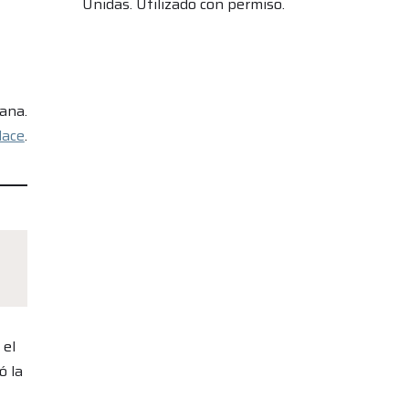
Unidas. Utilizado con permiso.
ana.
lace
.
 el
ó la