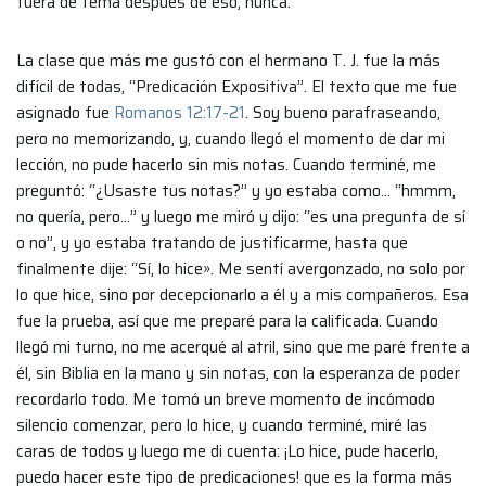
fuera de tema después de eso, nunca.
La clase que más me gustó con el hermano T. J. fue la más
difícil de todas, “Predicación Expositiva”. El texto que me fue
asignado fue
Romanos 12:17-21
. Soy bueno parafraseando,
pero no memorizando, y, cuando llegó el momento de dar mi
lección, no pude hacerlo sin mis notas. Cuando terminé, me
preguntó: “¿Usaste tus notas?” y yo estaba como… “hmmm,
no quería, pero…” y luego me miró y dijo: “es una pregunta de sí
o no”, y yo estaba tratando de justificarme, hasta que
finalmente dije: “Sí, lo hice». Me sentí avergonzado, no solo por
lo que hice, sino por decepcionarlo a él y a mis compañeros. Esa
fue la prueba, así que me preparé para la calificada. Cuando
llegó mi turno, no me acerqué al atril, sino que me paré frente a
él, sin Biblia en la mano y sin notas, con la esperanza de poder
recordarlo todo. Me tomó un breve momento de incómodo
silencio comenzar, pero lo hice, y cuando terminé, miré las
caras de todos y luego me di cuenta: ¡Lo hice, pude hacerlo,
puedo hacer este tipo de predicaciones! que es la forma más