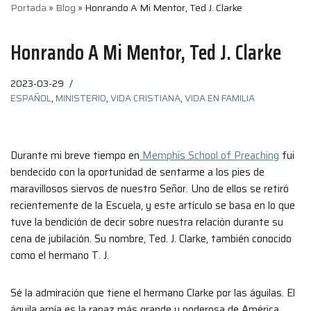
Portada
»
Blog
»
Honrando A Mi Mentor, Ted J. Clarke
Honrando A Mi Mentor, Ted J. Clarke
2023-03-29
ESPAÑOL
,
MINISTERIO
,
VIDA CRISTIANA
,
VIDA EN FAMILIA
Durante mi breve tiempo en
Memphis School of Preaching
fui
bendecido con la oportunidad de sentarme a los pies de
maravillosos siervos de nuestro Señor. Uno de ellos se retiró
recientemente de la Escuela, y este artículo se basa en lo que
tuve la bendición de decir sobre nuestra relación durante su
cena de jubilación. Su nombre, Ted. J. Clarke, también conocido
como el hermano T. J.
Sé la admiración que tiene el hermano Clarke por las águilas. El
águila arpía es la rapaz más grande y poderosa de América,