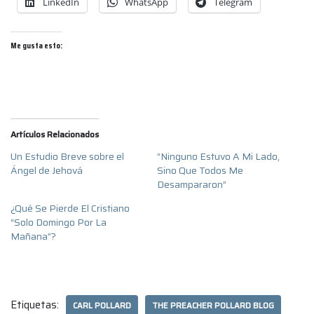
LinkedIn
WhatsApp
Telegram
Me gusta esto:
Artículos Relacionados
Un Estudio Breve sobre el
“Ninguno Estuvo A Mi Lado,
Ángel de Jehová
Sino Que Todos Me
Desampararon”
¿Qué Se Pierde El Cristiano
“Solo Domingo Por La
Mañana”?
Etiquetas:
CARL POLLARD
THE PREACHER POLLARD BLOG