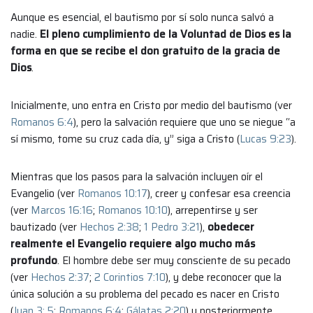
Aunque es esencial, el bautismo por sí solo nunca salvó a
nadie.
El pleno cumplimiento de la Voluntad de Dios es la
forma en que se recibe el don gratuito de la gracia de
Dios
.
Inicialmente, uno entra en Cristo por medio del bautismo (ver
Romanos 6:4
), pero la salvación requiere que uno se niegue “a
sí mismo, tome su cruz cada día, y” siga a Cristo (
Lucas 9:23
).
Mientras que los pasos para la salvación incluyen oír el
Evangelio (ver
Romanos 10:17
), creer y confesar esa creencia
(ver
Marcos 16:16
;
Romanos 10:10
), arrepentirse y ser
bautizado (ver
Hechos 2:38
;
1 Pedro 3:21
),
obedecer
realmente el Evangelio requiere algo mucho más
profundo
. El hombre debe ser muy consciente de su pecado
(ver
Hechos 2:37
;
2 Corintios 7:10
), y debe reconocer que la
única solución a su problema del pecado es nacer en Cristo
(
Juan 3: 5
;
Romanos 6:4
;
Gálatas 2:20
) y posteriormente