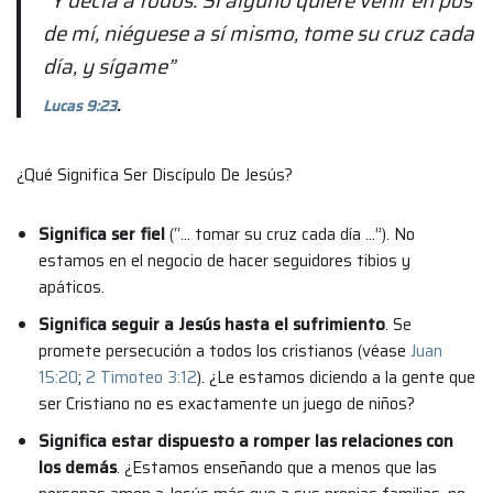
“Y decía a todos: Si alguno quiere venir en pos
de mí, niéguese a sí mismo, tome su cruz cada
día, y sígame”
Lucas 9:23
.
¿Qué Significa Ser Discípulo De Jesús?
Significa ser fiel
(“… tomar su cruz cada día …”). No
estamos en el negocio de hacer seguidores tibios y
apáticos.
Significa seguir a Jesús hasta el sufrimiento
. Se
promete persecución a todos los cristianos (véase
Juan
15:20
;
2 Timoteo 3:12
). ¿Le estamos diciendo a la gente que
ser Cristiano no es exactamente un juego de niños?
Significa estar dispuesto a romper las relaciones con
los demás
. ¿Estamos enseñando que a menos que las