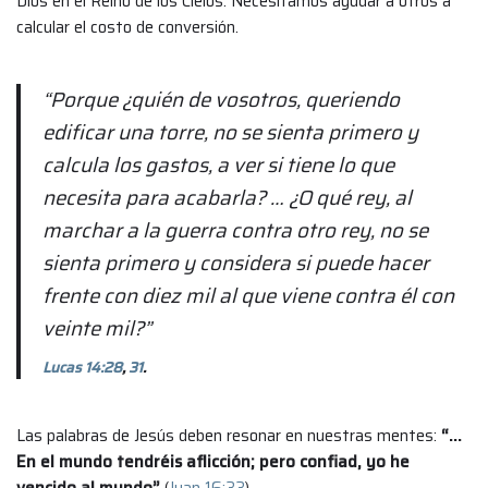
Dios en el Reino de los Cielos. Necesitamos ayudar a otros a
calcular el costo de conversión.
“Porque ¿quién de vosotros, queriendo
edificar una torre, no se sienta primero y
calcula los gastos, a ver si tiene lo que
necesita para acabarla? … ¿O qué rey, al
marchar a la guerra contra otro rey, no se
sienta primero y considera si puede hacer
frente con diez mil al que viene contra él con
veinte mil?”
Lucas 14:28
,
31
.
Las palabras de Jesús deben resonar en nuestras mentes:
“…
En el mundo tendréis aflicción; pero confiad, yo he
vencido al mundo”
(
Juan 16:33
).