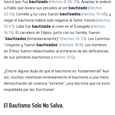
hasta que fue
bautizado
(
Hechos 8:38-39
). Ananías le ordenó
a Pablo que lavara sus pecados al ser
bautizado
(
Hechos
22:16
). Cornelio y su casa fueron
bautizados
(
Hechos 10:48
), y
negar el bautismo habría sido negarse al Señor mismo (
Hechos
10:47
). Lidia fue
bautizada
al creer en el Evangelio (
Hechos
16:15
). El carcelero de Filipos, junto con su familia, fueron
“
bautizados
[inmediatamente]” (
Hechos 16:33
). Los Corintios
“creyeron y fueron
bautizados
” (
Hechos 18:8
). Los hombres
en Éfeso fueron rebautizados al enterarse de las deficiencias
de sus primeros bautismos (
Hechos 19:5
).
¿Existe alguna duda de que el bautismo es fundamental? Aun
así, muchos minimizan erróneamente el bautismo a una mera
demostración de creencia “externa”, ¡una doctrina que no está
respaldada por las Escrituras!
El Bautismo Solo No Salva.